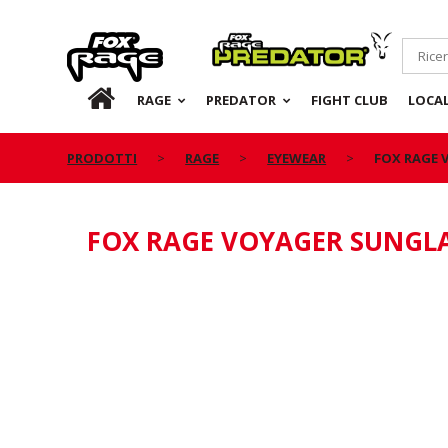
Rage
Predator
IT
RAGE
PREDATOR
FIGHT CLUB
LOCA
PRODOTTI
RAGE
EYEWEAR
FOX RAGE 
FOX RAGE VOYAGER SUNGL