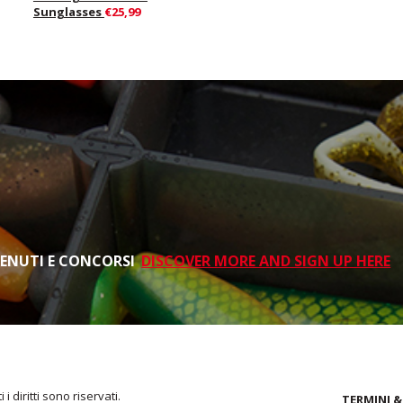
Sunglasses
€25,99
TENUTI E CONCORSI
DISCOVER MORE AND SIGN UP HERE
i diritti sono riservati.
TERMINI &