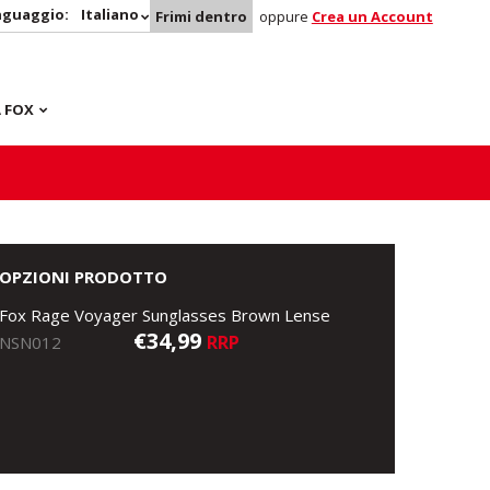
nguaggio:
Italiano
Frimi dentro
oppure
Crea un Account
 FOX
OPZIONI PRODOTTO
Fox Rage Voyager Sunglasses Brown Lense
€34,99
RRP
NSN012