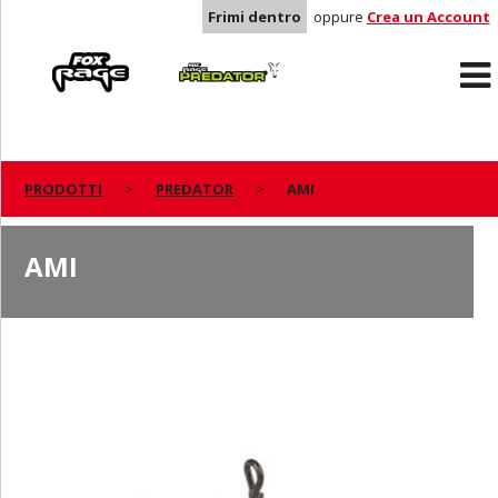
Frimi dentro
oppure
Crea un Account
Rage
Predator
PRODOTTI
PREDATOR
AMI
AMI