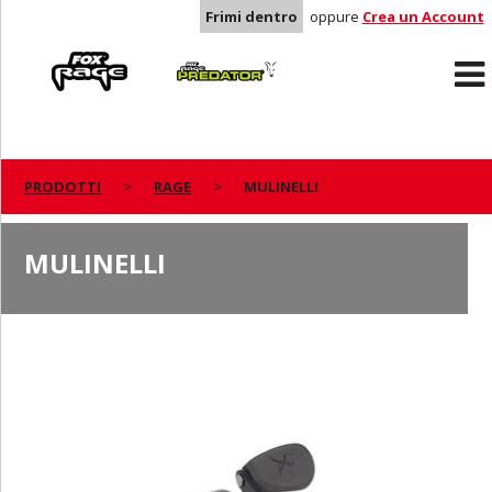
Frimi dentro
oppure
Crea un Account
Rage
Predator
PRODOTTI
RAGE
MULINELLI
MULINELLI