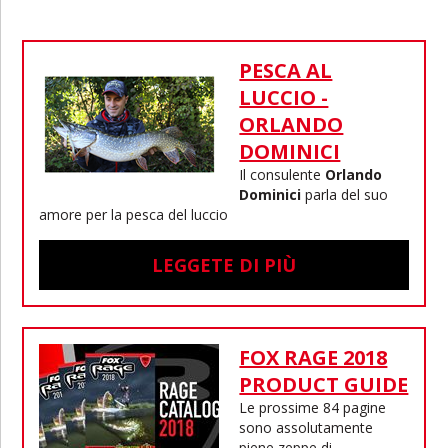
PESCA AL
LUCCIO -
ORLANDO
DOMINICI
Il consulente
Orlando
Dominici
parla del suo
amore per la pesca del luccio
LEGGETE DI PIÙ
FOX RAGE 2018
PRODUCT GUIDE
Le prossime 84 pagine
sono assolutamente
piene zeppe di