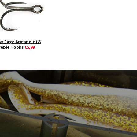
ox Rage Armapoint®
reble Hooks
€5,99