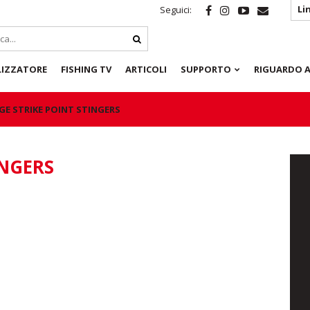
Li
Seguici:
LIZZATORE
FISHING TV
ARTICOLI
SUPPORTO
RIGUARDO A
GE STRIKE POINT STINGERS
INGERS