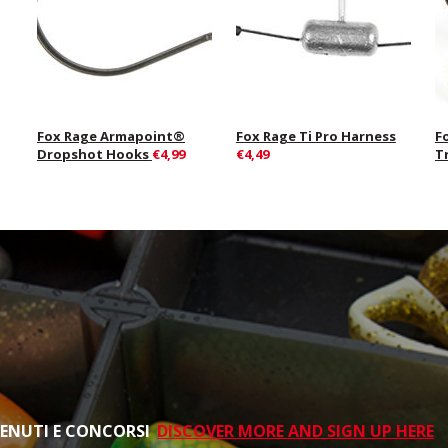
Fox Rage Armapoint®
Fox Rage Ti Pro Harness
F
Dropshot Hooks
€4,99
€4,49
T
TENUTI E CONCORSI
DISCOVER MORE AND SIGN UP HERE