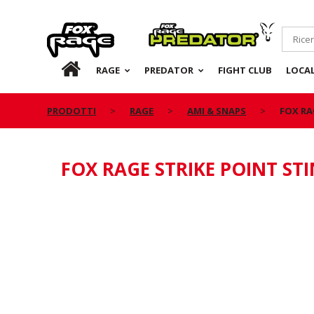
Rage
Predator
IT
RAGE
PREDATOR
FIGHT CLUB
LOCA
PRODOTTI
RAGE
AMI & SNAPS
FOX RA
FOX RAGE STRIKE POINT ST