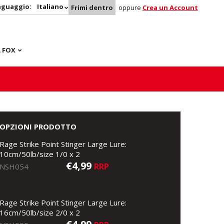
nguaggio:
Italiano
Frimi dentro
oppure
Crea un Account
 FOX
OPZIONI PRODOTTO
Rage Strike Point Stinger Large Lure:
10cm/50lb/size 1/0 x 2
€4,99
RRP
NSH054
Rage Strike Point Stinger Large Lure:
16cm/50lb/size 2/0 x 2