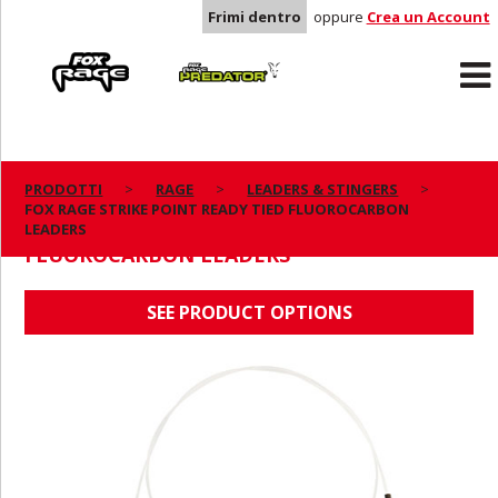
Frimi dentro
oppure
Crea un Account
Rage
Predator
PRODOTTI
RAGE
LEADERS & STINGERS
FOX RAGE STRIKE POINT READY TIED FLUOROCARBON
FOX RAGE STRIKE POINT READY TIED
LEADERS
FLUOROCARBON LEADERS
SEE PRODUCT OPTIONS