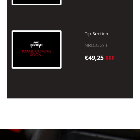
Tip Section
NRD332/T
€49,25
RRP