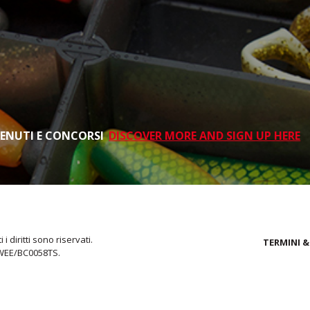
TENUTI E CONCORSI
DISCOVER MORE AND SIGN UP HERE
i diritti sono riservati.
TERMINI &
 WEE/BC0058TS.