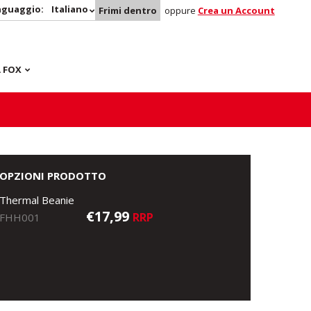
nguaggio:
Italiano
Frimi dentro
oppure
Crea un Account
 FOX
OPZIONI PRODOTTO
Thermal Beanie
€17,99
RRP
FHH001