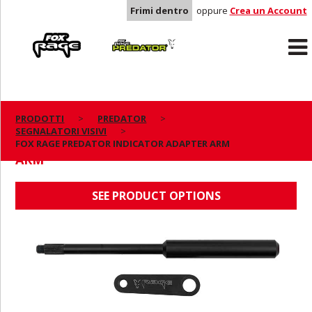
Frimi dentro
oppure
Crea un Account
Rage
Predator
PRODOTTI
PREDATOR
SEGNALATORI VISIVI
FOX RAGE PREDATOR INDICATOR ADAPTER
FOX RAGE PREDATOR INDICATOR ADAPTER ARM
ARM
SEE PRODUCT OPTIONS