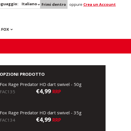
nguaggio:
Italiano
Frimi dentro
oppure
Crea un Account
 FOX
OPZIONI PRODOTTO
Fox Rage Predator HD dart swivel - 50g
€4,99
RRP
FAC135
Fox Rage Predator HD dart swivel - 35g
€4,99
RRP
FAC134