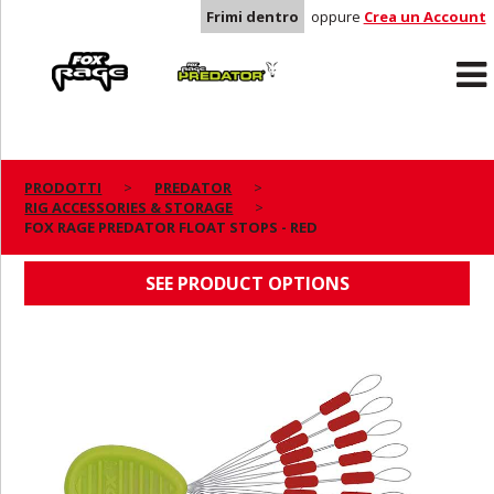
Frimi dentro
oppure
Crea un Account
Rage
Predator
PRODOTTI
PREDATOR
RIG ACCESSORIES & STORAGE
FOX RAGE PREDATOR FLOAT STOPS - RED
FOX RAGE PREDATOR FLOAT STOPS - RED
SEE PRODUCT OPTIONS