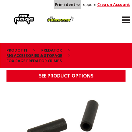
Frimi dentro
oppure
Crea un Account
Rage
Predator
PRODOTTI
PREDATOR
RIG ACCESSORIES & STORAGE
FOX RAGE PREDATOR CRIMPS
FOX RAGE PREDATOR CRIMPS
SEE PRODUCT OPTIONS