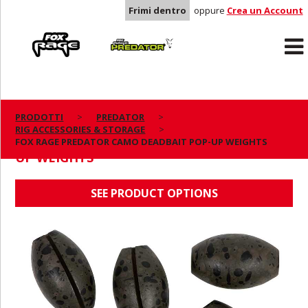
Frimi dentro
oppure
Crea un Account
Rage
Predator
PRODOTTI
PREDATOR
RIG ACCESSORIES & STORAGE
FOX RAGE PREDATOR CAMO DEADBAIT POP-
FOX RAGE PREDATOR CAMO DEADBAIT POP-UP WEIGHTS
UP WEIGHTS
SEE PRODUCT OPTIONS