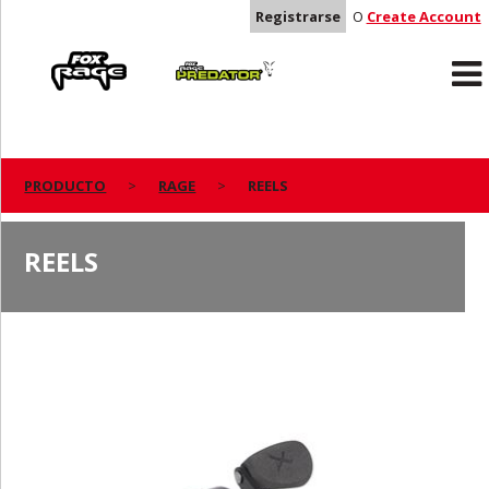
Registrarse
O
Create Account
Rage
Predator
PRODUCTO
RAGE
REELS
REELS