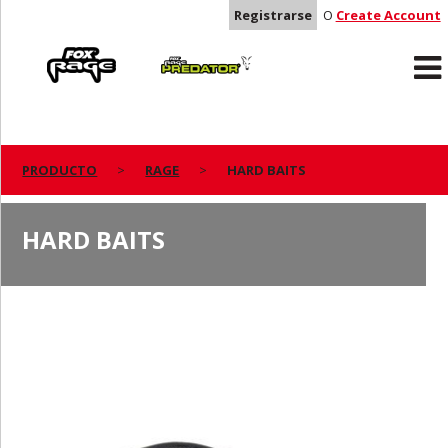
Registrarse
O
Create Account
Rage
Predator
PRODUCTO
RAGE
HARD BAITS
HARD BAITS