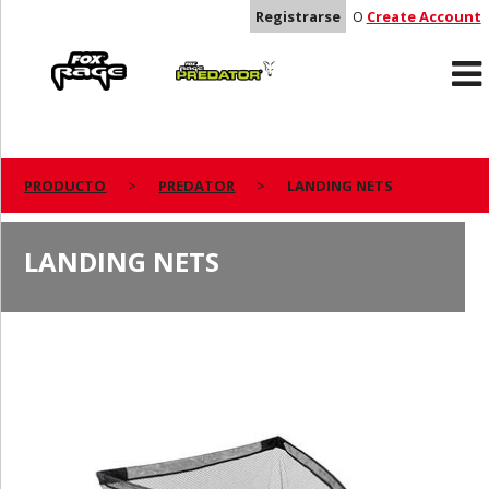
Registrarse
O
Create Account
Rage
Predator
PRODUCTO
PREDATOR
LANDING NETS
LANDING NETS