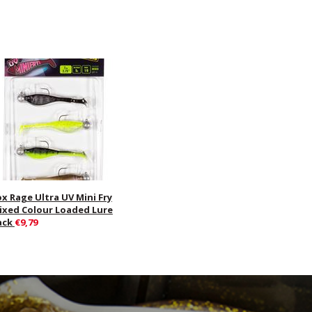
ox Rage Ultra UV Mini Fry
ixed Colour Loaded Lure
ack
€9,79