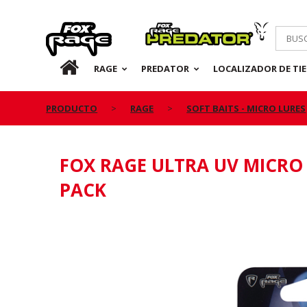
Rage
Predator
ES
RAGE
PREDATOR
LOCALIZADOR DE TI
PRODUCTO
RAGE
SOFT BAITS - MICRO LURES
FOX RAGE ULTRA UV MICRO 
PACK