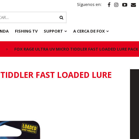
Síguenos en:
ENDA
FISHING TV
SUPPORT
A CERCA DE FOX
FOX RAGE ULTRA UV MICRO TIDDLER FAST LOADED LURE PACK
TIDDLER FAST LOADED LURE