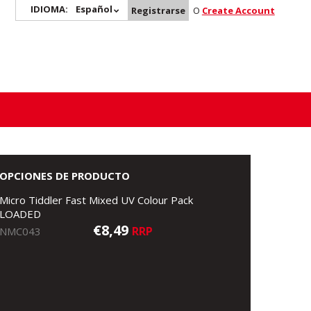
IDIOMA:
Español
Registrarse
O
Create Account
OPCIONES DE PRODUCTO
Micro Tiddler Fast Mixed UV Colour Pack
LOADED
€8,49
RRP
NMC043