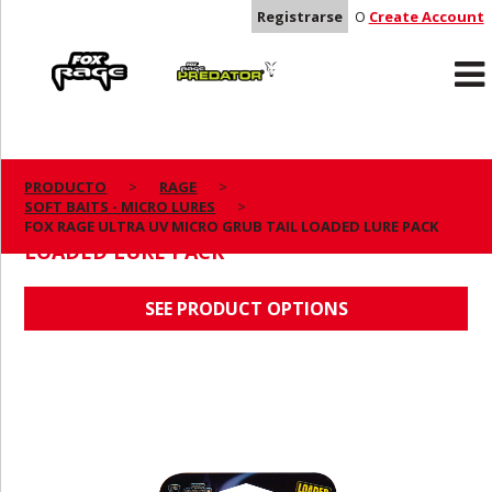
Registrarse
O
Create Account
Rage
Predator
PRODUCTO
RAGE
SOFT BAITS - MICRO LURES
FOX RAGE ULTRA UV MICRO GRUB TAIL
FOX RAGE ULTRA UV MICRO GRUB TAIL LOADED LURE PACK
LOADED LURE PACK
SEE PRODUCT OPTIONS