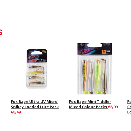
S
Fox Rage Ultra UV Micro
Fox Rage Mini Tiddler
F
Spikey Loaded Lure Pack
Mixed Colour Packs
€8,99
C
€8,49
L