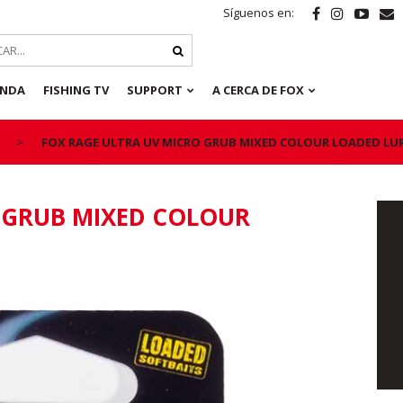
Síguenos en:
ENDA
FISHING TV
SUPPORT
A CERCA DE FOX
FOX RAGE ULTRA UV MICRO GRUB MIXED COLOUR LOADED LUR
 GRUB MIXED COLOUR