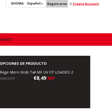
IDIOMA:
Español
Registrarse
O
Create Account
E PACK
OPCIONES DE PRODUCTO
Rage Micro Grub Tail MX UV CP LOADED 2
€8,49
RRP
NMC059