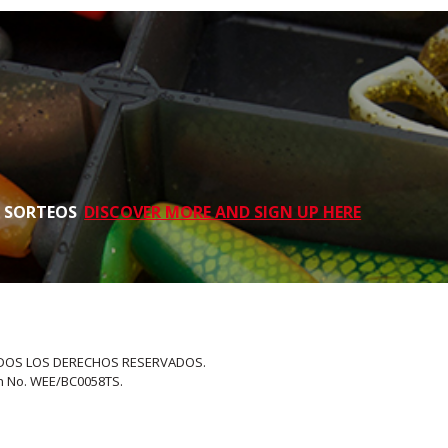
S SORTEOS
DISCOVER MORE AND SIGN UP HERE
 TODOS LOS DERECHOS RESERVADOS.
on No. WEE/BC0058TS.