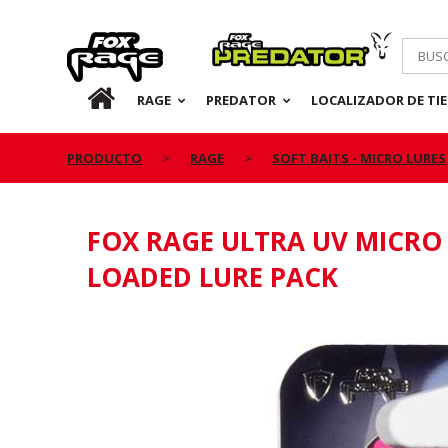
Rage
Predator
ES
RAGE
PREDATOR
LOCALIZADOR DE TI
PRODUCTO
RAGE
SOFT BAITS - MICRO LURES
FOX RAGE ULTRA UV MICRO
LOADED LURE PACK