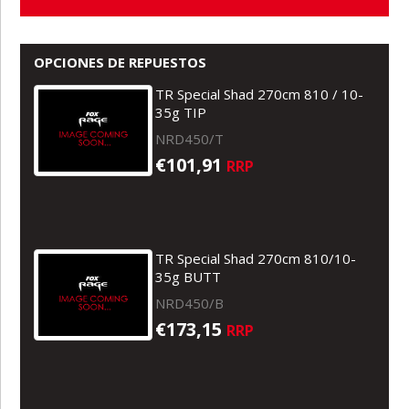
OPCIONES DE REPUESTOS
TR Special Shad 270cm 810 / 10-
35g TIP
NRD450/T
€101,91
RRP
TR Special Shad 270cm 810/10-
35g BUTT
NRD450/B
€173,15
RRP