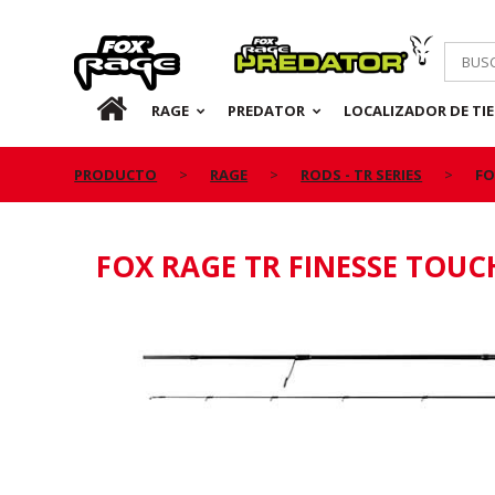
Rage
Predator
ES
RAGE
PREDATOR
LOCALIZADOR DE TI
PRODUCTO
RAGE
RODS - TR SERIES
FO
FOX RAGE TR FINESSE TOUC