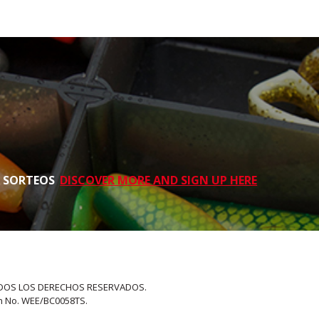
S SORTEOS
DISCOVER MORE AND SIGN UP HERE
 TODOS LOS DERECHOS RESERVADOS.
on No. WEE/BC0058TS.