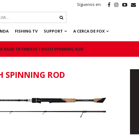
Síguenos en:
ENDA
FISHING TV
SUPPORT
A CERCA DE FOX
X RAGE TR FINESSE TOUCH SPINNING ROD
H SPINNING ROD