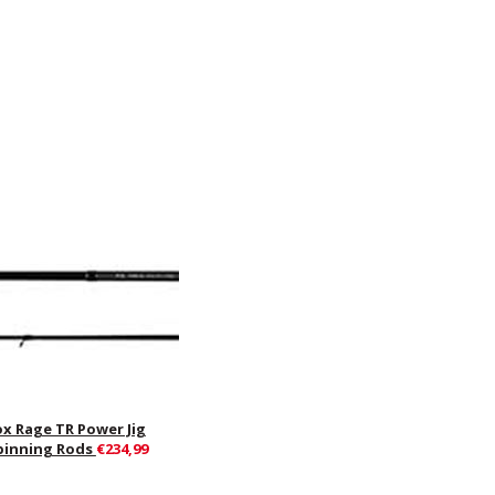
ox Rage TR Power Jig
pinning Rods
€234,99