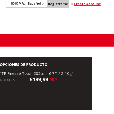
IDIOMA:
Español
Registrarse
O
Create Account
OPCIONES DE PRODUCTO
"TR Finesse Touch 205cm - 6'7"" / 2-10g"
€199,99
RRP
NRD425