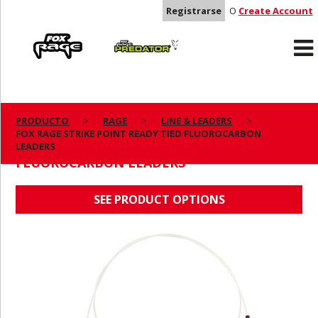
Registrarse
O
Create Account
Rage
Predator
PRODUCTO
RAGE
LINE & LEADERS
FOX RAGE STRIKE POINT READY TIED FLUOROCARBON
FOX RAGE STRIKE POINT READY TIED
LEADERS
FLUOROCARBON LEADERS
SEE PRODUCT OPTIONS