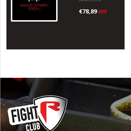
€78,89
RRP