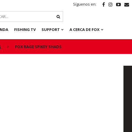
Síguenos en:
ENDA
FISHING TV
SUPPORT
A CERCA DE FOX
S
FOX RAGE SPIKEY SHADS