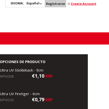
IDIOMA:
Español
Registrarse
O
Create Account
OPCIONES DE PRODUCTO
Ultra UV Stickleback - 9cm
€1,10
RRP
NPK008
Ultra UV Firetiger - 6cm
€0,79
RRP
NPK026