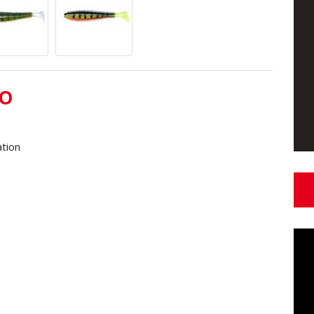
TO
ation