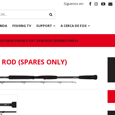
Síguenos en:
ENDA
FISHING TV
SUPPORT
A CERCA DE FOX
OX RAGE PRISM X CAT SPIN ROD (SPARES ONLY)
N ROD (SPARES ONLY)