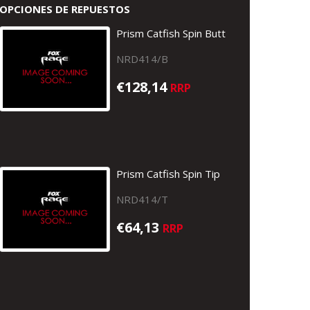
OPCIONES DE REPUESTOS
Prism Catfish Spin Butt
NRD414/B
€128,14
RRP
Prism Catfish Spin Tip
NRD414/T
€64,13
RRP