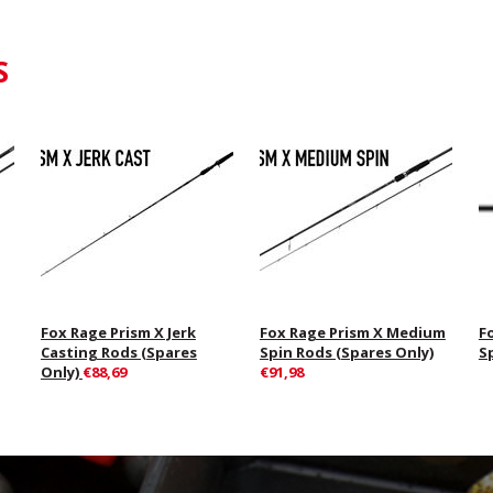
S
Fox Rage Prism X Jerk
Fox Rage Prism X Medium
F
Casting Rods (Spares
Spin Rods (Spares Only)
S
Only)
€88,69
€91,98