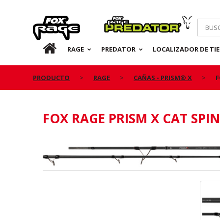
Rage
Predator
ES
RAGE
PREDATOR
LOCALIZADOR DE TI
PRODUCTO
RAGE
CAÑAS - PRISM® X
F
FOX RAGE PRISM X CAT SPI