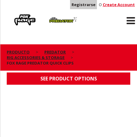
Registrarse
O
Create Account
Rage
Predator
PRODUCTO
PREDATOR
RIG ACCESSORIES & STORAGE
FOX RAGE PREDATOR QUICK CLIPS
FOX RAGE PREDATOR QUICK CLIPS
SEE PRODUCT OPTIONS