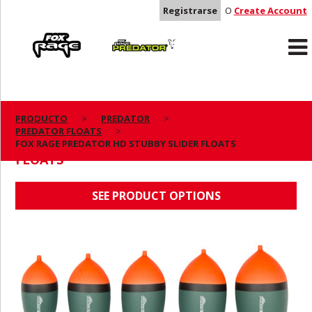
Registrarse
O
Create Account
Rage
Predator
PRODUCTO
PREDATOR
PREDATOR FLOATS
FOX RAGE PREDATOR HD STUBBY SLIDER
FOX RAGE PREDATOR HD STUBBY SLIDER FLOATS
FLOATS
SEE PRODUCT OPTIONS