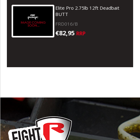
Elite Pro 2.75lb 12ft Deadbait
BUTT
FRD016/B
€82,95
RRP