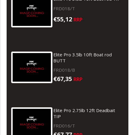
FRD018/T
€55,12
RRP
Elite Pro 3.5lb 10ft Boat rod
BUTT
FRD018/B
€67,35
RRP
Elite Pro 2.75lb 12ft Deadbait
TIP
FRD016/T
€67,77
RRP