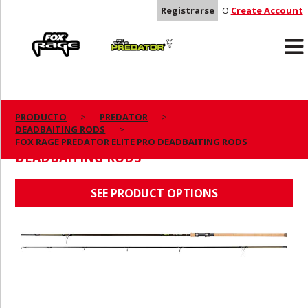
Registrarse
O
Create Account
Rage
Predator
PRODUCTO
PREDATOR
DEADBAITING RODS
FOX RAGE PREDATOR ELITE PRO
FOX RAGE PREDATOR ELITE PRO DEADBAITING RODS
DEADBAITING RODS
SEE PRODUCT OPTIONS