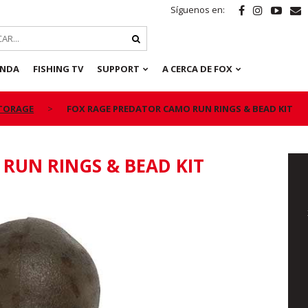
Síguenos en:
ENDA
FISHING TV
SUPPORT
A CERCA DE FOX
STORAGE
FOX RAGE PREDATOR CAMO RUN RINGS & BEAD KIT
RUN RINGS & BEAD KIT