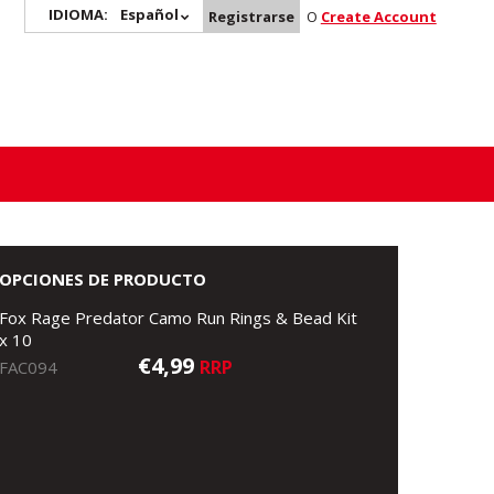
IDIOMA:
Español
Registrarse
O
Create Account
OPCIONES DE PRODUCTO
Fox Rage Predator Camo Run Rings & Bead Kit
x 10
€4,99
RRP
FAC094