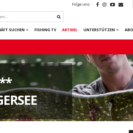
Folge uns:
HÄFT SUCHEN
FISHING TV
ARTIKEL
UNTERSTÜTZEN
ABO
E
**
GERSEE