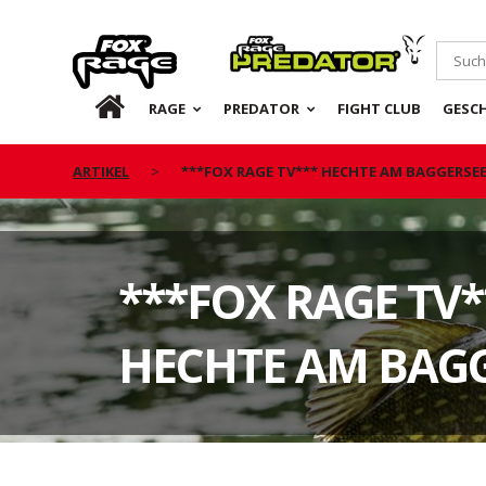
Rage
Predator
DE
RAGE
PREDATOR
FIGHT CLUB
GESC
ARTIKEL
***FOX RAGE TV*** HECHTE AM BAGGERSE
***FOX RAGE TV*
HECHTE AM BAG