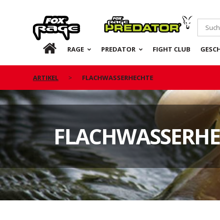
Rage
Predator
DE
RAGE
PREDATOR
FIGHT CLUB
GESC
ARTIKEL
FLACHWASSERHECHTE
FLACHWASSERHE