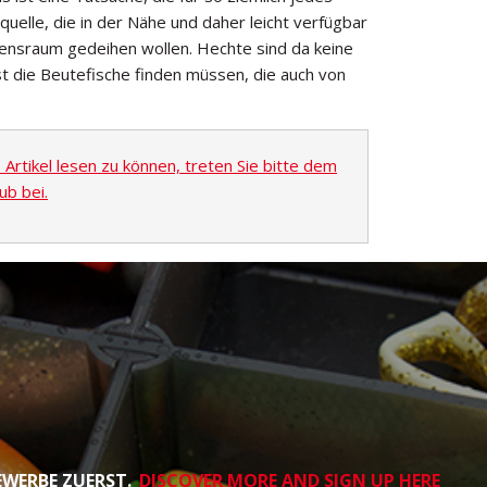
uelle, die in der Nähe und daher leicht verfügbar
Lebensraum gedeihen wollen. Hechte sind da keine
t die Beutefische finden müssen, die auch von
rtikel lesen zu können, treten Sie bitte dem
ub bei.
EWERBE ZUERST.
DISCOVER MORE AND SIGN UP HERE