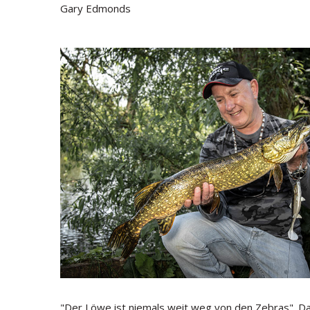
Gary Edmonds
"Der Löwe ist niemals weit weg von den Zebras". Das