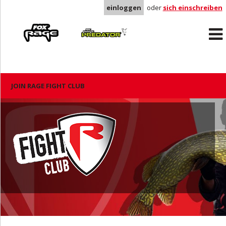
einloggen
oder
sich einschreiben
Rage
Predator
JOIN RAGE FIGHT CLUB