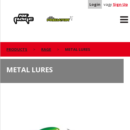
Login
vagy
Sign Up
Rage
Predator
PRODUCTS
RAGE
METAL LURES
METAL LURES