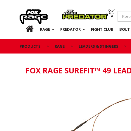
Rage
Predator
HU
RAGE
PREDATOR
FIGHT CLUB
BOLT 
PRODUCTS
RAGE
LEADERS & STINGERS
FOX RAGE SUREFIT™ 49 LEA