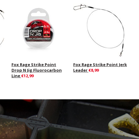
Fox Rage Strike Point
Fox Rage Strike Point Jerk
Drop N Jig Fluorocarbon
Leader
€8,99
Line
€12,99