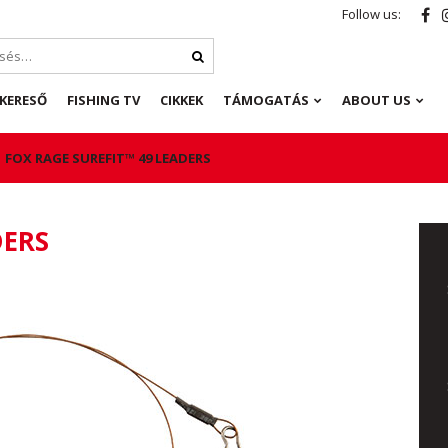
Follow us:
KERESŐ
FISHING TV
CIKKEK
TÁMOGATÁS
ABOUT US
FOX RAGE SUREFIT™ 49 LEADERS
DERS