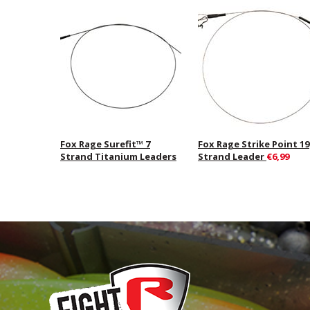
Fox Rage Surefit™ 7
Fox Rage Strike Point 19
Strand Titanium Leaders
Strand Leader
€6,99