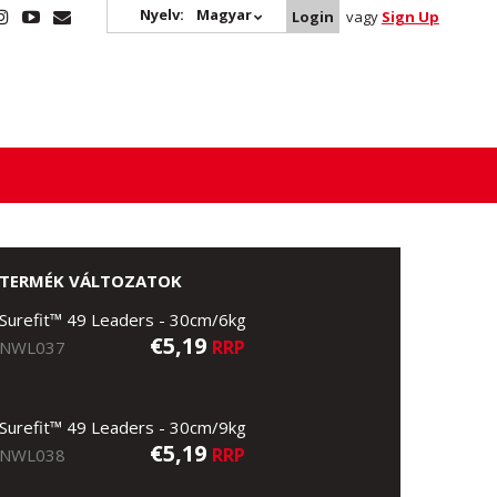
Nyelv:
Magyar
Login
vagy
Sign Up
TERMÉK VÁLTOZATOK
Surefit™ 49 Leaders - 30cm/6kg
€5,19
RRP
NWL037
Surefit™ 49 Leaders - 30cm/9kg
€5,19
RRP
NWL038